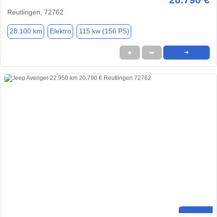
Reutlingen, 72762
28.100 km
Elektro
115 kw (156 PS)
★
➦
➜