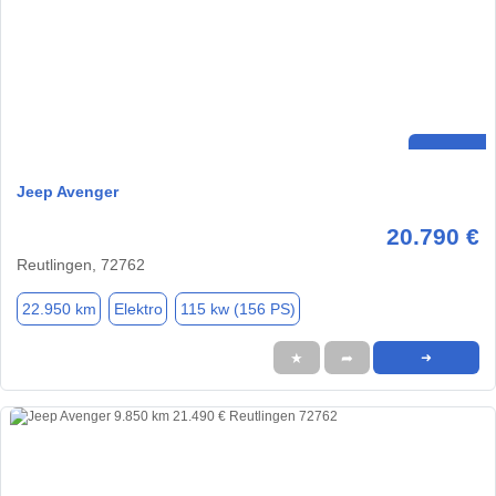
Jeep Avenger
20.790 €
Reutlingen, 72762
22.950 km
Elektro
115 kw (156 PS)
★
➦
➜