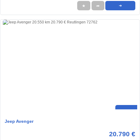
★
➦
➜
Jeep Avenger
20.790 €