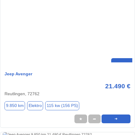
Jeep Avenger
21.490 €
Reutlingen, 72762
9.850 km
Elektro
115 kw (156 PS)
★
➦
➜