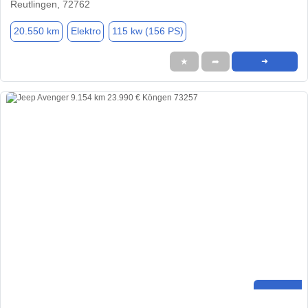
Reutlingen, 72762
20.550 km
Elektro
115 kw (156 PS)
★
➦
➜