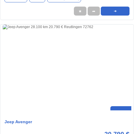
★
➦
➜
Jeep Avenger
20.790 €