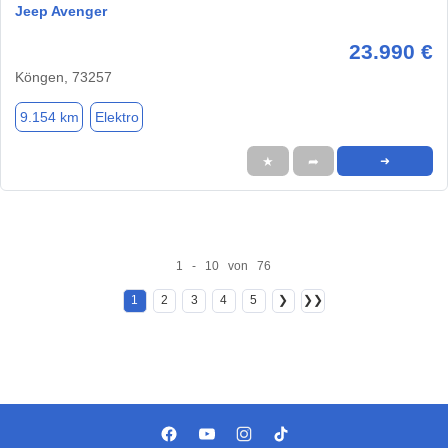
Jeep Avenger
23.990 €
Köngen, 73257
9.154 km
Elektro
★
➦
➜
1 - 10 von 76
1
2
3
4
5
❯
❯❯