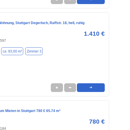
hnung, Stuttgart Degerloch, Raffstr. 18, hell, ruhig
1.410 €
0597
ca. 93,00 m²
Zimmer 3
★
➦
➜
m Mieten in Stuttgart 780 € 65.74 m²
780 €
0184