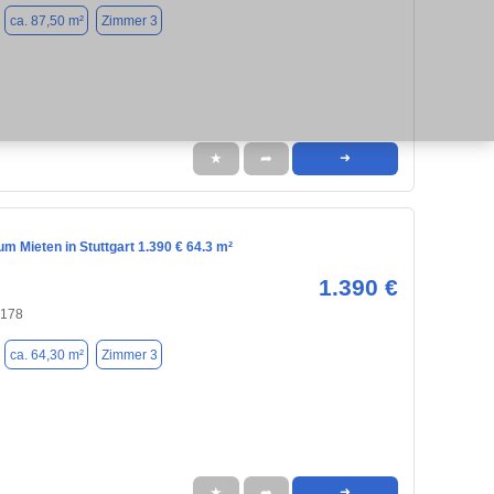
ca. 87,50 m²
Zimmer 3
★
➦
➜
 Mieten in Stuttgart 1.390 € 64.3 m²
1.390 €
0178
ca. 64,30 m²
Zimmer 3
★
➦
➜