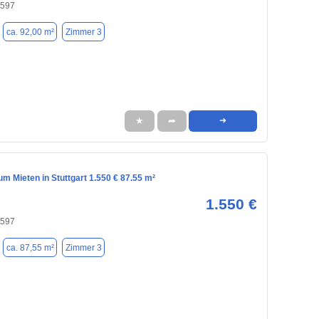
0597
ca. 92,00 m²
Zimmer 3
★
➦
➜
 Mieten in Stuttgart 1.550 € 87.55 m²
1.550 €
0597
ca. 87,55 m²
Zimmer 3