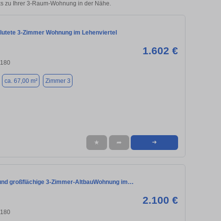
cks zu Ihrer 3-Raum-Wohnung in der Nähe.
flutete 3-Zimmer Wohnung im Lehenviertel
1.602 €
0180
ca. 67,00 m²
Zimmer 3
★
➦
➜
 und großflächige 3-Zimmer-AltbauWohnung im…
2.100 €
0180