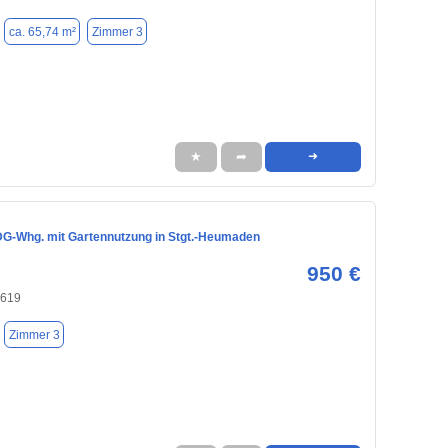
ca. 65,74 m²
Zimmer 3
★
➦
➜
G-Whg. mit Gartennutzung in Stgt.-Heumaden
950 €
0619
Zimmer 3