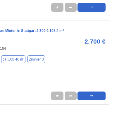
★
➦
➜
 Mieten in Stuttgart 2.700 € 108.4 m²
2.700 €
0184
ca. 108,40 m²
Zimmer 3
★
➦
➜