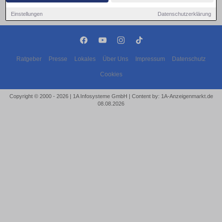
Einstellungen
Datenschutzerklärung
Ratgeber
Presse
Lokales
Über Uns
Impressum
Datenschutz
Cookies
Copyright © 2000 - 2026 | 1A Infosysteme GmbH | Content by: 1A-Anzeigenmarkt.de
08.08.2026