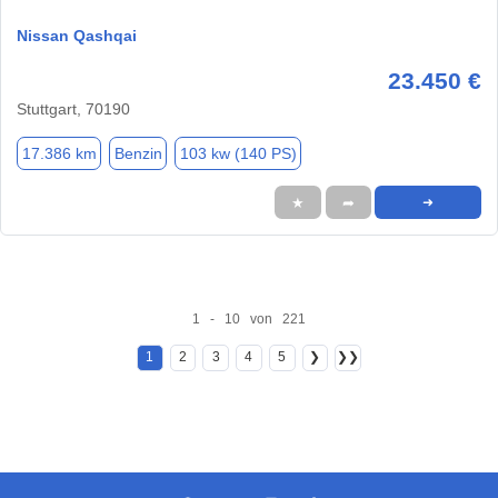
Nissan Qashqai
23.450 €
Stuttgart, 70190
17.386 km
Benzin
103 kw (140 PS)
★
➦
➜
1 - 10 von 221
1
2
3
4
5
❯
❯❯