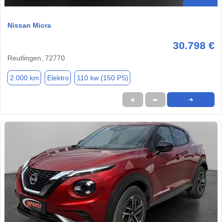
Nissan Micra
30.798 €
Reutlingen, 72770
2.000 km
Elektro
110 kw (150 PS)
★
➦
➜