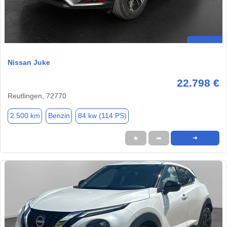
Nissan Juke
22.798 €
Reutlingen, 72770
2.500 km
Benzin
84 kw (114 PS)
★
➦
➜