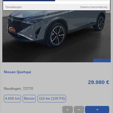
Einstellungen
Datenschutzerklärung
Nissan Qashqai
29.980 €
Reutlingen, 72770
4.600 km
Benzin
116 kw (158 PS)
★
➦
➜