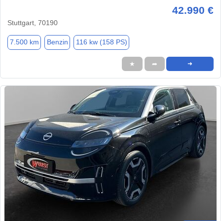
42.990 €
Stuttgart, 70190
7.500 km
Benzin
116 kw (158 PS)
★
➦
➜