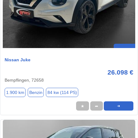
Nissan Juke
26.098 €
Bempflingen, 72658
1.900 km
Benzin
84 kw (114 PS)
★
➦
➜