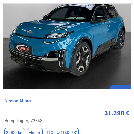
Nissan Micra
31.298 €
Bempflingen, 72658
2.000 km
Elektro
110 kw (150 PS)