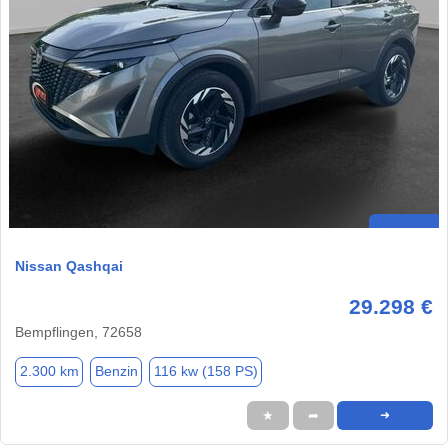
Nissan Qashqai
29.298 €
Bempflingen, 72658
2.300 km
Benzin
116 kw (158 PS)
★
➦
➜