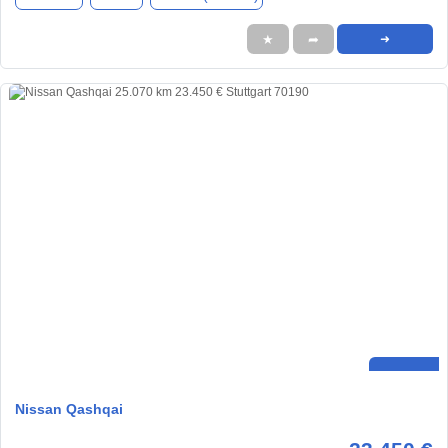
★
➦
➜
Nissan Qashqai