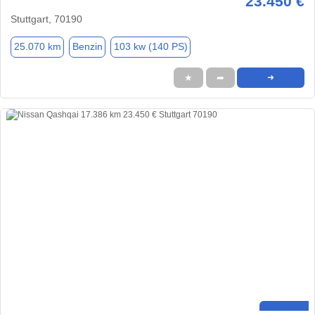
23.450 €
Stuttgart, 70190
25.070 km
Benzin
103 kw (140 PS)
★
➦
➜